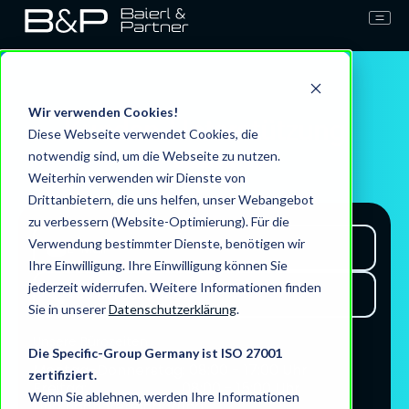
Wir verwenden Cookies!
Kunden-Unterstützung
Diese Webseite verwendet Cookies, die
notwendig sind, um die Webseite zu nutzen.
Weiterhin verwenden wir Dienste von
Drittanbietern, die uns helfen, unser Webangebot
zu verbessern (Website-Optimierung). Für die
Verwendung bestimmter Dienste, benötigen wir
E-Mail
Ihre Einwilligung. Ihre Einwilligung können Sie
jederzeit widerrufen. Weitere Informationen finden
+49 871 9656 8487
Sie in unserer
Datenschutzerklärung
.
Unsere Bürozeiten
Die Specific-Group Germany ist ISO 27001
Montag-Donnerstag: 08:00 - 17:00 Uhr
zertifiziert.
Freitag: 08:00 - 15:00 Uhr
Wenn Sie ablehnen, werden Ihre Informationen
Und nach Vereinbarung